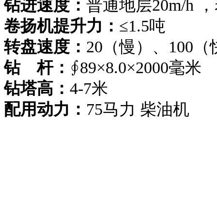
钻进速度：
普通地层20m/h ，
卷扬机提升力：
≤1.5吨
转盘速度：
20（慢）、100
钻 杆：
∮89×8.0×2000毫米
钻塔高：
4-7米
配用动力：
75马力 柴油机