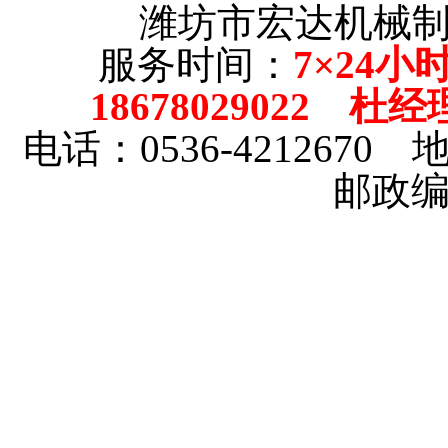
潍坊市宏达机械
服务时间：
7×24小
18678029022 杜经
电话：0536-42126
邮政编码
印
除
塑
分
搅
臭
挖
花
玻
玻
自
染
铁
钢
体
拌
氧
坑
生
璃
璃
动
仪
器
扣
螺
楼
灭
机
收
钢
钢
喂
板
旋
菌
获
罐
风
料
灯
柜
机
管
机