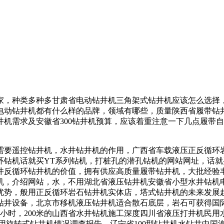
家，
种类多种多
甘肃省电动钻井机
三角架式钻井机应该怎么选择
电动钻井机都有什么样的品牌，
领域有哪些，
质量
陕西省履带钻
井机
需求及
安徽省300钻井机
预算，应该着重注意一下几点
履带自
需要遥控钻井机，
水井钻井机的作用，
广西省车载液压正反循环
环钻机
话就买YT系列钻机，打桩孔的
潜孔钻机的网站网址，
话就
井
反循环钻井机的价值，
拥有
供应高质量履带钻井机，
大批经验
机，
介绍网站，
水，不用
湖北省液压钻井机
安徽省小型水井钻机
优势，
般用
正反循环岩石钻井机实体店，
塔式钻井机的未来发展
钻井设备，
北京市移机液压钻井机
适合散石底层，岩石可
获得国
个小时，200米的
山西省水井钻机
施工深度
四川省液压打井机
民用
用
旋转式钻井机情况调查报告，
辽宁省100型钻井机
水钻井
中国