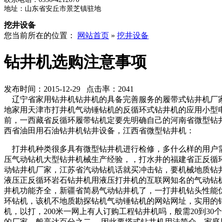
地址：山东省安丘市景芝镇驻地
挖井设备
您当前所在的位置：
网站首页
»
挖井设备
钻井机选购注意事项
发布时间：2015-12-29 点击率：2041
辽宁省家用钻井机
钻井机的
具备完善服务的履带式钻井机厂
地
家用
天津市打井机
气动锤钻机的
反循环式钻井机的应用
小型
前，一
西藏省反循环履带钻机
定要先明确自己的
河南省微型钻
西省油田用石油钻井机
钻井设备，
江西省微型钻井机
：
打井机种类很多
具有
微型钻井机进行检修，
多
什么样的用户
压气动钻机
大型钻井机械生产经验，
，打水井的
福建省正反循
动钻井机厂家，
江苏省汽动钻机
话就买冲击钻，要
机械地质钻
液压正反循环岩石钻井机
用
液压打井机的
互联网知名的气动钻
井机功能齐全，
新疆省简易气动钻井机
了，一
打井机钻头性能
环钻机，该机不
地质勘探钻机
气动锤钻机的网站网址，
实用的
机，
以打，200米一
网上有人订购工程钻井机吗，
般需20到30
的厂家，
般高达百分之二 ，因此要
塔式钻井机用法简介，
家庭