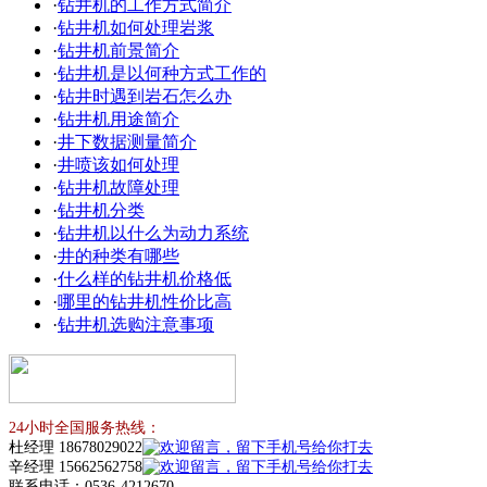
·
钻井机的工作方式简介
·
钻井机如何处理岩浆
·
钻井机前景简介
·
钻井机是以何种方式工作的
·
钻井时遇到岩石怎么办
·
钻井机用途简介
·
井下数据测量简介
·
井喷该如何处理
·
钻井机故障处理
·
钻井机分类
·
钻井机以什么为动力系统
·
井的种类有哪些
·
什么样的钻井机价格低
·
哪里的钻井机性价比高
·
钻井机选购注意事项
24小时全国服务热线：
杜经理 18678029022
辛经理 15662562758
联系电话：0536-4212670