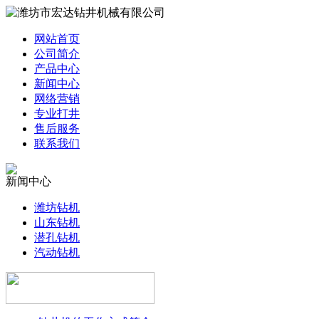
网站首页
公司简介
产品中心
新闻中心
网络营销
专业打井
售后服务
联系我们
新闻中心
潍坊钻机
山东钻机
潜孔钻机
汽动钻机