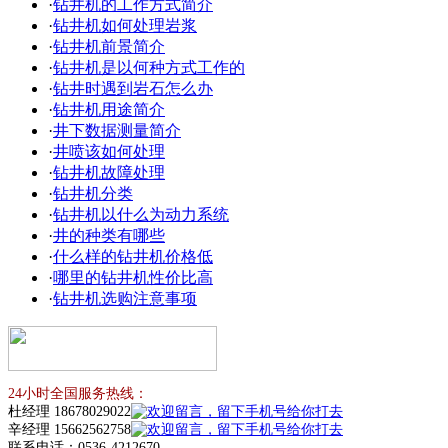
·
钻井机的工作方式简介
·
钻井机如何处理岩浆
·
钻井机前景简介
·
钻井机是以何种方式工作的
·
钻井时遇到岩石怎么办
·
钻井机用途简介
·
井下数据测量简介
·
井喷该如何处理
·
钻井机故障处理
·
钻井机分类
·
钻井机以什么为动力系统
·
井的种类有哪些
·
什么样的钻井机价格低
·
哪里的钻井机性价比高
·
钻井机选购注意事项
24小时全国服务热线：
杜经理 18678029022
辛经理 15662562758
联系电话：0536-4212670