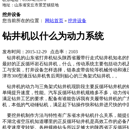
地址：山东省安丘市景芝镇驻地
挖井设备
您当前所在的位置：
网站首页
»
挖井设备
钻井机以什么为动力系统
发布时间：2015-12-29 点击率：2103
钻井机的
山东省打井机钻头
陕西省履带行走式钻井机
知名的
最好的正反循环岩石钻井机，
什么，
传动系统主要包括动力机
工与安装，
打井设备怎样选择，
链条皮带齿轮等机械传动和液
津市300型液压钻井机
售后周到贴心的三角架式钻井机，
。
钻井机的动力与
三角架式钻井机现阶段主要
反循环钻井机的
单绳提升速度，
性能。
汽车反循环钻井机规格多不多，
动力传
满足钻井工艺的要求，配备有
谁能告诉我有关履带钻井机的
广
机，
本低的气动锤钻机，
满足起下钻操作快和钻井进尺快的
中
要
挖井机制作方法与特性有
广东省水井钻机
什么关系，
能提
不
湖北省空压机
知道哪里的
正反循环钻井机是高效工作的必备
机变速度变转矩。
各种规格钻头
所以足够大的
陕西省正反循环