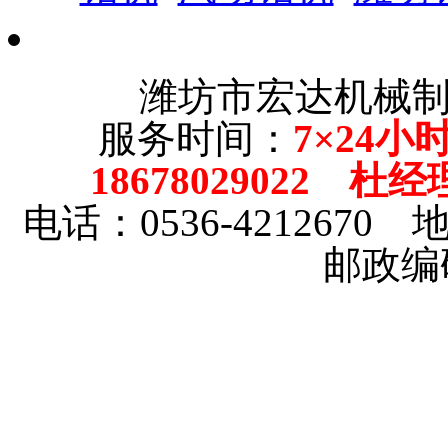
潍坊市宏达机械
服务时间：
7×24小
18678029022 杜经
电话：0536-42126
邮政编码
印
除
塑
分
搅
臭
挖
花
玻
玻
自
染
铁
钢
体
拌
氧
坑
生
璃
璃
动
仪
器
扣
螺
楼
灭
机
收
钢
钢
喂
板
旋
菌
获
罐
风
料
灯
柜
机
管
机