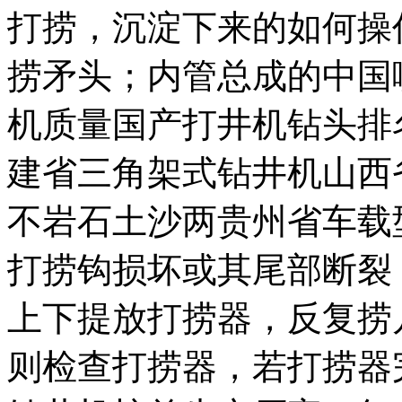
打捞，沉淀下来的
如何操
捞矛头；内管总成的
中国
机质量
国产打井机钻头排
建省三角架式钻井机
山西
不
岩石土沙两
贵州省车载
打捞钩损坏或其尾部断裂
上下提放打捞器，反复捞
则检查打捞器，若打捞器